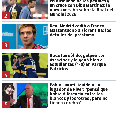
en búsqueda de los penales y
un cruce con Dibu Martínez: la
nueva versión sobre la final del
Mundial 2026
2
Real Madrid cedió a Franco
Mastantuono a Fiorentina: los
detalles del préstamo
3
Boca fue sólido, golpeó con
Ascacibar y le ganó bien a
Estudiantes (1-0) en Parque
Patricios
4
Pablo Lunati liquidó a un
jugador de River: "pensé que
había diferencia entre los
blancos y los 'otros', pero no
tienen cerebro"
5