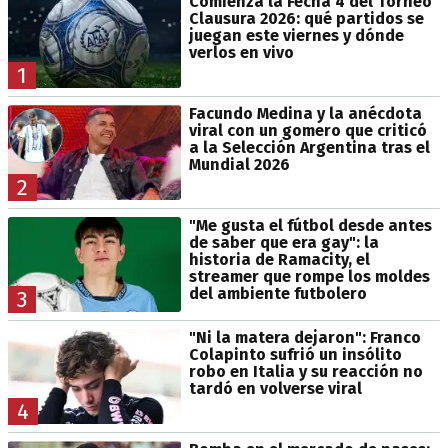
Comienza la Fecha 4 del Torneo
Clausura 2026: qué partidos se
juegan este viernes y dónde
verlos en vivo
1
Facundo Medina y la anécdota
viral con un gomero que criticó
a la Selección Argentina tras el
Mundial 2026
2
"Me gusta el fútbol desde antes
de saber que era gay": la
historia de Ramacity, el
streamer que rompe los moldes
del ambiente futbolero
3
"Ni la matera dejaron": Franco
Colapinto sufrió un insólito
robo en Italia y su reacción no
tardó en volverse viral
4