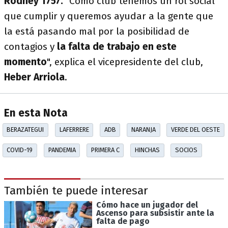
Rodney 1757.
"Como club tenemos un rol social
que cumplir y queremos ayudar a la gente que
la está pasando mal por la posibilidad de
contagios y
la falta de trabajo en este
momento
", explica el vicepresidente del club,
Heber Arriola
.
En esta Nota
BERAZATEGUI
LAFERRERE
ADB
NARANJA
VERDE DEL OESTE
COVID-19
PANDEMIA
PRIMERA C
HINCHAS
SOCIOS
También te puede interesar
Cómo hace un jugador del
Ascenso para subsistir ante la
falta de pago