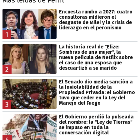
Más leídas de Perfil
Encuesta rumbo a 2027: cuatro
consultoras midieron el
desgaste de Milei y la crisis de
liderazgo en el peronismo
1
La historia real de "Elize:
Sombras de una mujer", la
nueva película de Netflix sobre
el caso de una esposa que
descuartizó a su marido
2
El Senado dio media sanción a
la Inviolabilidad de la
Propiedad Privada: el Gobierno
tuvo que ceder en la Ley del
Manejo del Fuego
3
El Gobierno perdió la pulseada
del nombre: la "Ley de Tierras"
se impuso en toda la
conversación digital
4