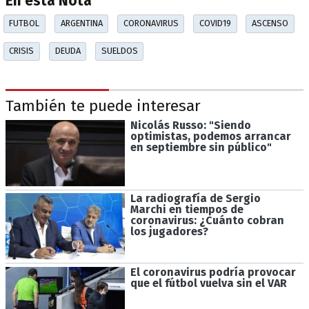
En esta Nota
FUTBOL
ARGENTINA
CORONAVIRUS
COVID19
ASCENSO
CRISIS
DEUDA
SUELDOS
También te puede interesar
Nicolás Russo: "Siendo
optimistas, podemos arrancar
en septiembre sin público"
La radiografía de Sergio
Marchi en tiempos de
coronavirus: ¿Cuánto cobran
los jugadores?
El coronavirus podría provocar
que el fútbol vuelva sin el VAR