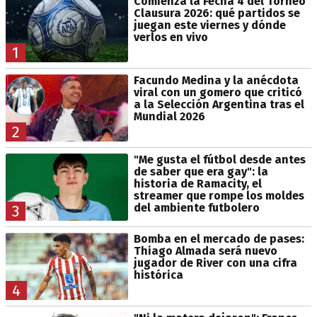
Comienza la Fecha 4 del Torneo
Clausura 2026: qué partidos se
juegan este viernes y dónde
verlos en vivo
1
Facundo Medina y la anécdota
viral con un gomero que criticó
a la Selección Argentina tras el
Mundial 2026
2
"Me gusta el fútbol desde antes
de saber que era gay": la
historia de Ramacity, el
streamer que rompe los moldes
del ambiente futbolero
3
Bomba en el mercado de pases:
Thiago Almada será nuevo
jugador de River con una cifra
histórica
4