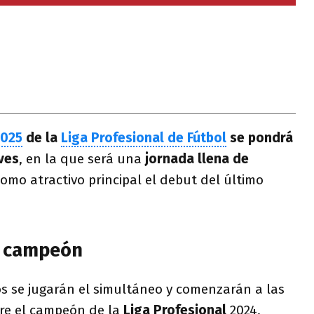
2025
de la
Liga Profesional de Fútbol
se pondrá
ves
, en la que será una
jornada llena de
omo atractivo principal el debut del último
l campeón
os se jugarán el simultáneo y comenzarán a las
tre el campeón de la
Liga
Profesional
2024,