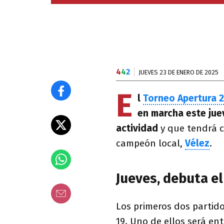
4
4
2
JUEVES 23 DE ENERO DE 2025
E
l
Torneo Apertura 
en marcha este jue
actividad
y que tendrá c
campeón local,
Vélez
.
Jueves, debuta e
Los primeros dos partid
19. Uno de ellos será en