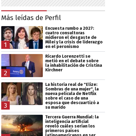
Más leídas de Perfil
Encuesta rumbo a 2027:
cuatro consultoras
midieron el desgaste de
Milei y la crisis de liderazgo
1
en el peronismo
Ricardo Lorenzetti se
metió en el debate sobre
la inhabilitación de Cristina
Kirchner
2
La historia real de "Elize:
Sombras de una mujer", la
nueva película de Netflix
sobre el caso de una
esposa que descuartizó a
3
su marido
Tercera Guerra Mundial: la
inteligencia artificial
reveló cuáles serían los
primeros países
latinoamericanos en ser