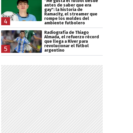
"Me gusta el fútbol desde
antes de saber que era
gay": la historia de
Ramacity, el streamer que
rompe los moldes del
4
ambiente futbolero
Radiografía de Thiago
Almada, el refuerzo récord
que llega a River para
revolucionar el fútbol
5
argentino