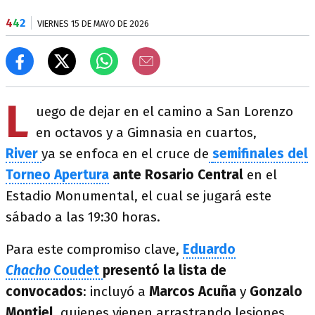
4
4
2
VIERNES 15 DE MAYO DE 2026
L
uego de dejar en el camino a San Lorenzo
en octavos y a Gimnasia en cuartos,
River
ya se enfoca en el cruce de
semifinales del
Torneo Apertura
ante Rosario Central
en el
Estadio Monumental, el cual se jugará este
sábado a las 19:30 horas.
Para este compromiso clave,
Eduardo
Chacho
Coudet
presentó la lista de
convocados
: incluyó a
Marcos Acuña
y
Gonzalo
Montiel
, quienes vienen arrastrando lesiones