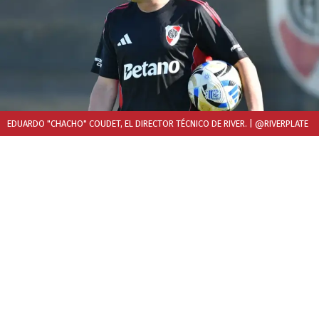
EDUARDO "CHACHO" COUDET, EL DIRECTOR TÉCNICO DE RIVER.
| @RIVERPLATE