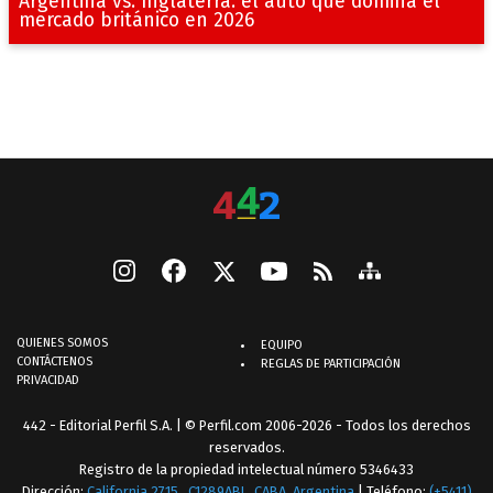
Argentina vs. Inglaterra: el auto que domina el
mercado británico en 2026
QUIENES SOMOS
EQUIPO
CONTÁCTENOS
REGLAS DE PARTICIPACIÓN
PRIVACIDAD
442 - Editorial Perfil S.A.
| © Perfil.com 2006-2026 - Todos los derechos
reservados.
Registro de la propiedad intelectual número 5346433
Dirección:
California 2715
,
C1289ABI
,
CABA, Argentina
| Teléfono:
(+5411)