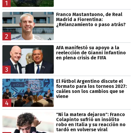
1
Franco Mastantuono, de Real
Madrid a Fiorentina:
¿Relanzamiento o paso atrás?
2
AFA manifestó su apoyo a la
reelección de Gianni Infantino
en plena crisis de FIFA
3
El Fútbol Argentino discute el
formato para los torneos 2027:
cuáles son los cambios que se
viene
4
"Ni la matera dejaron": Franco
Colapinto sufrió un insólito
robo en Italia y su reacción no
tardó en volverse viral