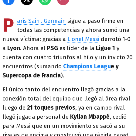
P
aris Saint Germain
sigue a paso firme en
todas las competencias y ahora sumó una
nueva víctima: gracias a
Lionel Messi
derrotó 1-0
a
Lyon
. Ahora el
PSG
es líder de la
Ligue 1
y
cuenta con cuatro triunfos al hilo y un invicto 20
encuentros (sumando
Champions Leagu
e y
Supercopa de Francia
).
El único tanto del encuentro llegó gracias a la
conexión total del equipo que llegó al área rival
luego de
21 toques previos
, ya en campo rival
llegó jugada personal de
Kylian Mbappé
, cedió
para Messi que en un movimiento se sacó a su
rivales de encima y construyó una rápida pared