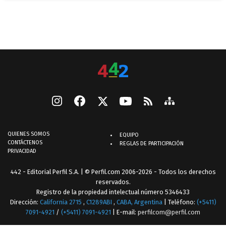
QUIENES SOMOS
EQUIPO
CONTÁCTENOS
REGLAS DE PARTICIPACIÓN
PRIVACIDAD
442 - Editorial Perfil S.A.
| © Perfil.com 2006-2026 - Todos los derechos
reservados.
Registro de la propiedad intelectual número 5346433
Dirección:
California 2715
,
C1289ABI
,
CABA, Argentina
| Teléfono:
(+5411)
7091-4921
/
(+5411) 7091-4921
| E-mail:
perfilcom@perfil.com