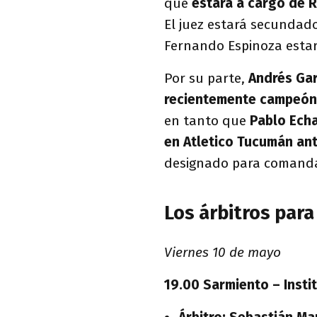
que
estará a cargo de 
El juez estará secundad
Fernando Espinoza estar
Por su parte,
Andrés Gar
recientemente campeón
en tanto que
Pablo Echav
en Atletico Tucumán an
designado para comanda
Los árbitros para 
Viernes 10 de mayo
19.00 Sarmiento – Insti