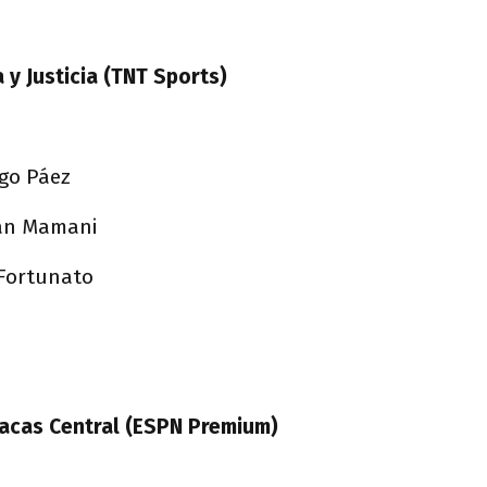
 y Justicia (TNT Sports)
ugo Páez
uan Mamani
 Fortunato
racas Central (ESPN Premium)