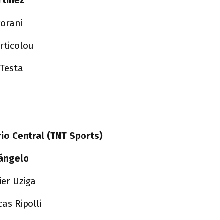
rtínez
vorani
rticolou
 Testa
rio Central (TNT Sports)
rángelo
ier Uziga
cas Ripolli