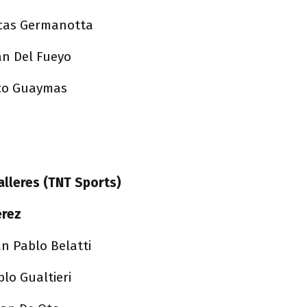
Lucas Germanotta
uan Del Fueyo
ico Guaymas
alleres (TNT Sports)
érez
an Pablo Belatti
blo Gualtieri