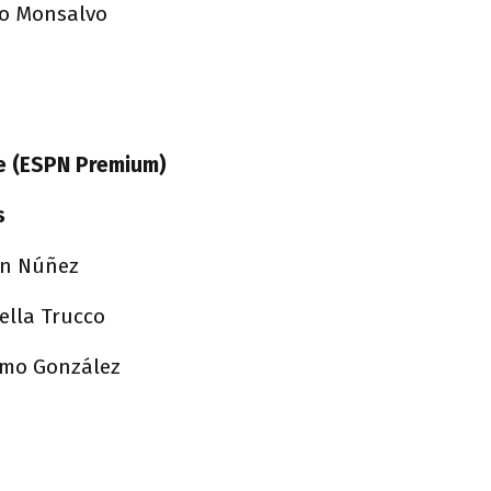
co Monsalvo
se (ESPN Premium)
s
ván Núñez
sella Trucco
ermo González