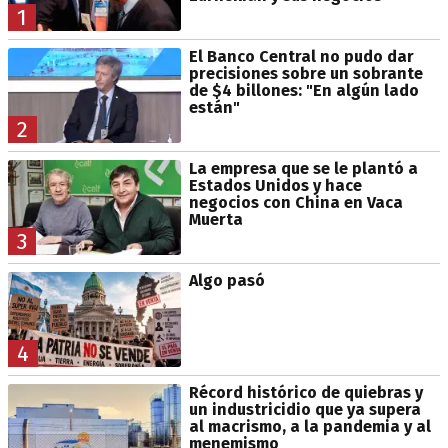
1
El Banco Central no pudo dar
precisiones sobre un sobrante
de $4 billones: "En algún lado
están"
2
La empresa que se le plantó a
Estados Unidos y hace
negocios con China en Vaca
Muerta
3
Algo pasó
4
Récord histórico de quiebras y
un industricidio que ya supera
al macrismo, a la pandemia y al
menemismo