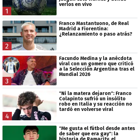
verlos en vivo
1
Franco Mastantuono, de Real
Madrid a Fiorentina:
¿Relanzamiento o paso atrás?
2
Facundo Medina y la anécdota
viral con un gomero que criticó
a la Selección Argentina tras el
Mundial 2026
3
"Ni la matera dejaron": Franco
Colapinto sufrió un insólito
robo en Italia y su reacción no
tardó en volverse viral
4
"Me gusta el fútbol desde antes
de saber que era gay": la
historia de Ramacity, el