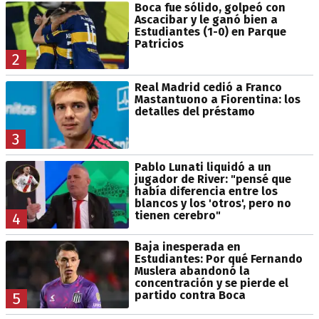
Boca fue sólido, golpeó con
Ascacibar y le ganó bien a
Estudiantes (1-0) en Parque
Patricios
2
Real Madrid cedió a Franco
Mastantuono a Fiorentina: los
detalles del préstamo
3
Pablo Lunati liquidó a un
jugador de River: "pensé que
había diferencia entre los
blancos y los 'otros', pero no
tienen cerebro"
4
Baja inesperada en
Estudiantes: Por qué Fernando
Muslera abandonó la
concentración y se pierde el
partido contra Boca
5