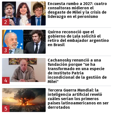
Encuesta rumbo a 2027: cuatro
consultoras midieron el
desgaste de Milei y la crisis de
liderazgo en el peronismo
2
Quirno reconoció que el
gobierno de Lula solicitó el
retiro del embajador argentino
en Brasil
3
Cachanosky renunció a una
fundación porque "se ha
transformado en una especie
de Instituto Patria
incondicional de la gestión de
4
Milei"
Tercera Guerra Mundial: la
inteligencia artificial reveló
cuáles serían los primeros
países latinoamericanos en ser
derrotados
5