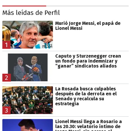
Más leídas de Perfil
Murió Jorge Messi, el papá de
Lionel Messi
1
Caputo y Sturzenegger crean
un fondo para indemnizar y
“ganar” sindicatos aliados
2
La Rosada busca culpables
después de la derrota en el
Senado y recalcula su
estrategia
3
Lionel Messi llega a Rosario a
las 20.30: velatorio íntimo de