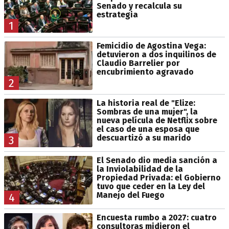
Senado y recalcula su
estrategia
1
Femicidio de Agostina Vega:
detuvieron a dos inquilinos de
Claudio Barrelier por
encubrimiento agravado
2
La historia real de "Elize:
Sombras de una mujer", la
nueva película de Netflix sobre
el caso de una esposa que
descuartizó a su marido
3
El Senado dio media sanción a
la Inviolabilidad de la
Propiedad Privada: el Gobierno
tuvo que ceder en la Ley del
Manejo del Fuego
4
Encuesta rumbo a 2027: cuatro
consultoras midieron el