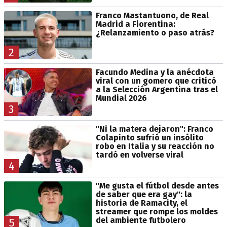
Franco Mastantuono, de Real
Madrid a Fiorentina:
¿Relanzamiento o paso atrás?
2
Facundo Medina y la anécdota
viral con un gomero que criticó
a la Selección Argentina tras el
Mundial 2026
3
"Ni la matera dejaron": Franco
Colapinto sufrió un insólito
robo en Italia y su reacción no
tardó en volverse viral
4
"Me gusta el fútbol desde antes
de saber que era gay": la
historia de Ramacity, el
streamer que rompe los moldes
del ambiente futbolero
5