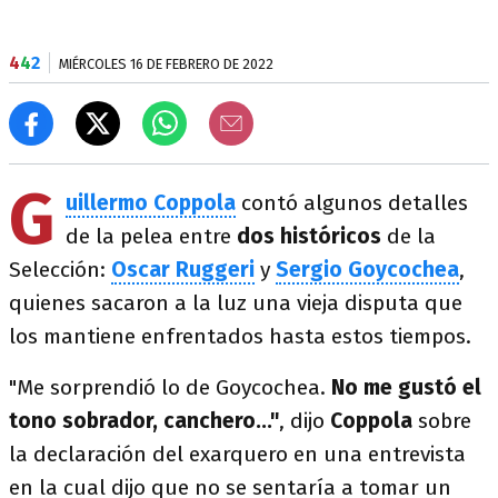
4
4
2
MIÉRCOLES 16 DE FEBRERO DE 2022
G
uillermo Coppola
contó algunos detalles
de la pelea entre
dos históricos
de la
Selección:
Oscar Ruggeri
y
Sergio Goycochea
,
quienes sacaron a la luz una vieja disputa que
los mantiene enfrentados hasta estos tiempos.
"Me sorprendió lo de Goycochea.
No me gustó el
tono sobrador, canchero..."
, dijo
Coppola
sobre
la declaración del exarquero en una entrevista
en la cual dijo que no se sentaría a tomar un