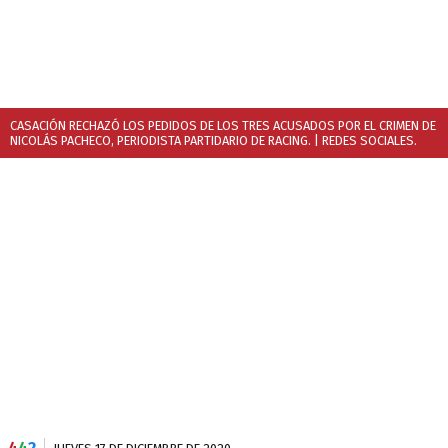
CASACIÓN RECHAZÓ LOS PEDIDOS DE LOS TRES ACUSADOS POR EL CRIMEN DE
NICOLÁS PACHECO, PERIODISTA PARTIDARIO DE RACING.
| REDES SOCIALES.
4
4
2