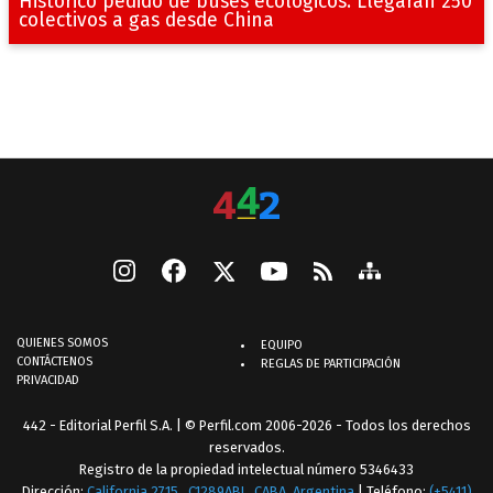
Histórico pedido de buses ecológicos: Llegarán 250
colectivos a gas desde China
QUIENES SOMOS
EQUIPO
CONTÁCTENOS
REGLAS DE PARTICIPACIÓN
PRIVACIDAD
442 - Editorial Perfil S.A.
| © Perfil.com 2006-2026 - Todos los derechos
reservados.
Registro de la propiedad intelectual número 5346433
Dirección:
California 2715
,
C1289ABI
,
CABA, Argentina
| Teléfono:
(+5411)