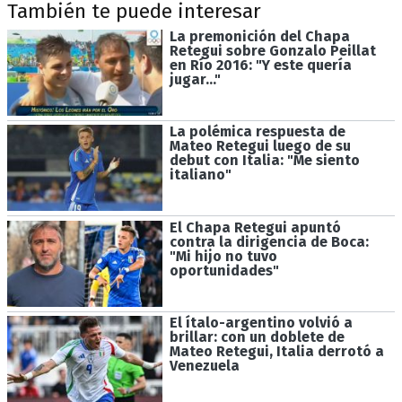
También te puede interesar
La premonición del Chapa
Retegui sobre Gonzalo Peillat
en Río 2016: "Y este quería
jugar..."
La polémica respuesta de
Mateo Retegui luego de su
debut con Italia: "Me siento
italiano"
El Chapa Retegui apuntó
contra la dirigencia de Boca:
"Mi hijo no tuvo
oportunidades"
El ítalo-argentino volvió a
brillar: con un doblete de
Mateo Retegui, Italia derrotó a
Venezuela