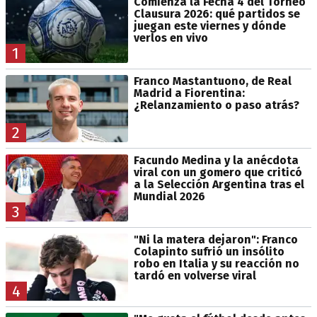
Comienza la Fecha 4 del Torneo
Clausura 2026: qué partidos se
juegan este viernes y dónde
verlos en vivo
1
Franco Mastantuono, de Real
Madrid a Fiorentina:
¿Relanzamiento o paso atrás?
2
Facundo Medina y la anécdota
viral con un gomero que criticó
a la Selección Argentina tras el
Mundial 2026
3
"Ni la matera dejaron": Franco
Colapinto sufrió un insólito
robo en Italia y su reacción no
tardó en volverse viral
4