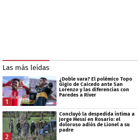
Las más leídas
¿Doble vara? El polémico Topo
Gigio de Caicedo ante San
Lorenzo y las diferencias con
Paredes a River
1
Concluyó la despedida íntima a
Jorge Messi en Rosario: el
doloroso adiós de Lionel a su
padre
2