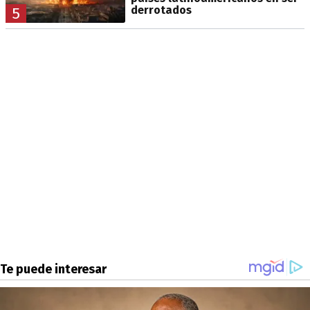
derrotados
5