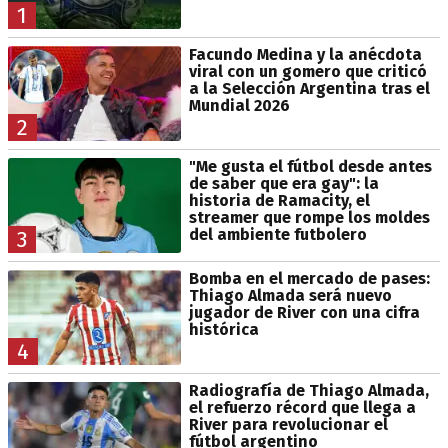
1
Facundo Medina y la anécdota
viral con un gomero que criticó
a la Selección Argentina tras el
Mundial 2026
2
"Me gusta el fútbol desde antes
de saber que era gay": la
historia de Ramacity, el
streamer que rompe los moldes
del ambiente futbolero
3
Bomba en el mercado de pases:
Thiago Almada será nuevo
jugador de River con una cifra
histórica
4
Radiografía de Thiago Almada,
el refuerzo récord que llega a
River para revolucionar el
fútbol argentino