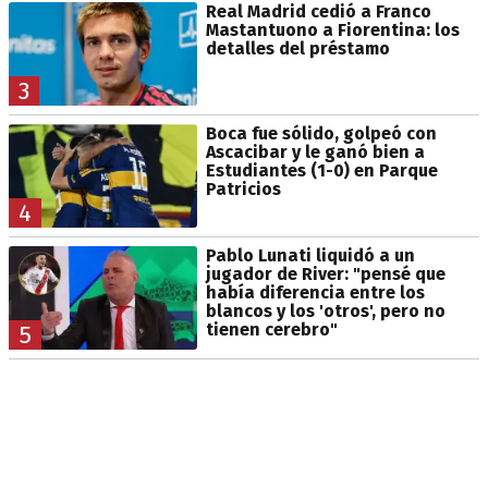
Real Madrid cedió a Franco
Mastantuono a Fiorentina: los
detalles del préstamo
3
Boca fue sólido, golpeó con
Ascacibar y le ganó bien a
Estudiantes (1-0) en Parque
Patricios
4
Pablo Lunati liquidó a un
jugador de River: "pensé que
había diferencia entre los
blancos y los 'otros', pero no
tienen cerebro"
5