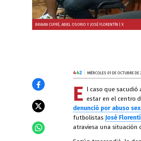
BRAIAN CUFRÉ, ABIEL OSORIO Y JOSÉ FLORENTÍN
| X
4
4
2
MIÉRCOLES 01 DE OCTUBRE DE 
E
l caso que sacudió 
estar en el centro 
denunció por abuso sex
futbolistas
José Florent
atraviesa una situación 