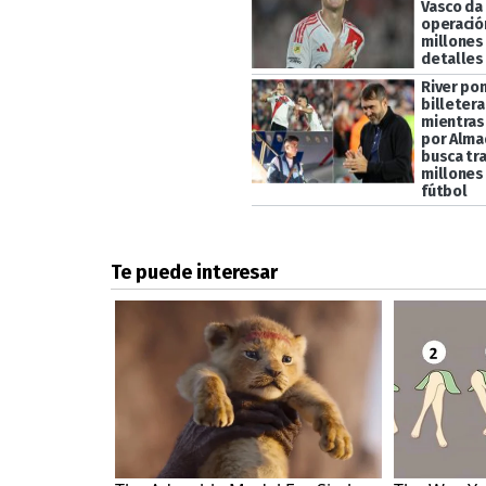
Vasco da
operació
millones
detalles
River po
billetera
mientras
por Alma
busca tra
millones
fútbol