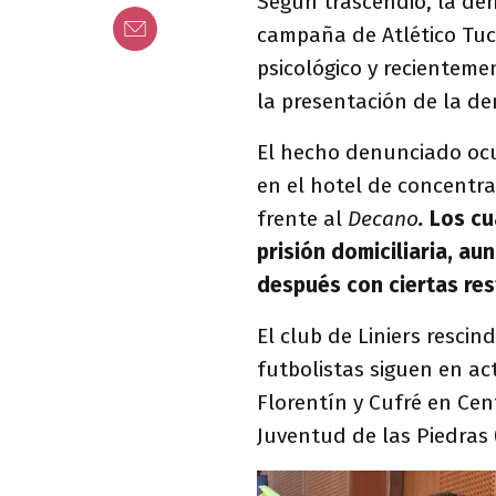
Según trascendió, la de
campaña de Atlético Tu
psicológico y recientem
la presentación de la d
El hecho denunciado ocu
en el hotel de concentr
frente al
Decano
.
Los cu
prisión domiciliaria, au
después con ciertas res
El club de Liniers resci
futbolistas siguen en act
Florentín y Cufré en Cen
Juventud de las Piedras