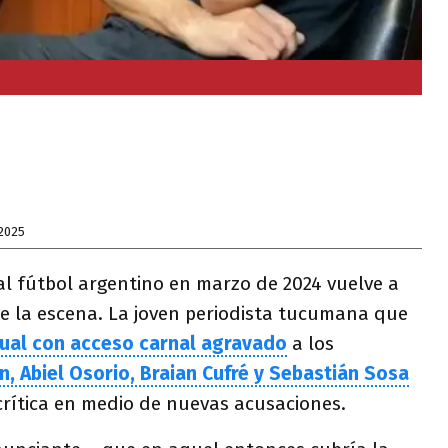
2025
al fútbol argentino en marzo de 2024 vuelve a
de la escena. La joven periodista tucumana que
ual con acceso carnal agravado
a los
ín, Abiel Osorio, Braian Cufré y Sebastián Sosa
crítica en medio de nuevas acusaciones.