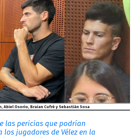
n, Abiel Osorio, Braian Cufré y Sebastián Sosa
e las pericias que podrían
 los jugadores de Vélez en la