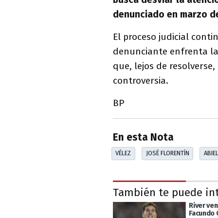
denunciado en marzo d
El proceso judicial conti
denunciante enfrenta l
que, lejos de resolverse
controversia.
BP
En esta Nota
VÉLEZ
JOSÉ FLORENTÍN
ABIE
También te puede in
River ven
Facundo C