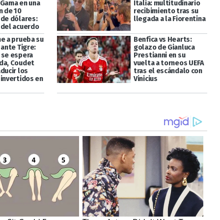
 Gama en una
Italia: multitudinario
n de 10
recibimiento tras su
 de dólares:
llegada a la Fiorentina
 del acuerdo
ne a prueba su
Benfica vs Hearts:
 ante Tigre:
golazo de Gianluca
 se espera
Prestianni en su
da, Coudet
vuelta a torneos UEFA
ducir los
tras el escándalo con
 invertidos en
Vinicius