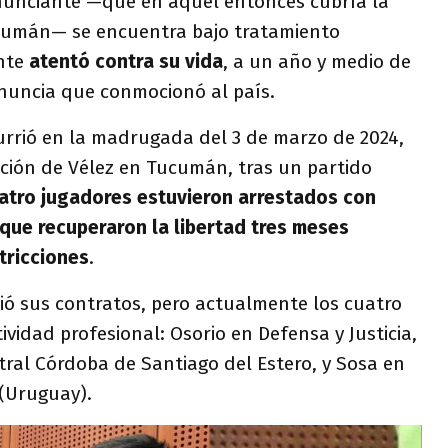
nunciante —que en aquel entonces cubría la
cumán— se encuentra bajo tratamiento
ente
atentó contra su vida
, a un año y medio de
enuncia que conmocionó al país.
rrió en la madrugada del 3 de marzo de 2024,
ación de Vélez en Tucumán, tras un partido
atro jugadores estuvieron arrestados con
nque recuperaron la libertad tres meses
tricciones
.
ndió sus contratos, pero actualmente los cuatro
ividad profesional: Osorio en Defensa y Justicia,
tral Córdoba de Santiago del Estero, y Sosa en
 (Uruguay).