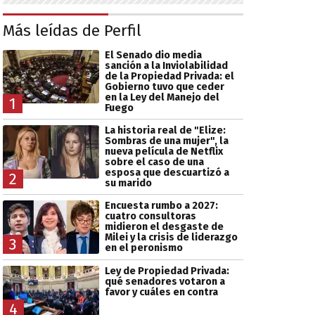
Más leídas de Perfil
El Senado dio media
sanción a la Inviolabilidad
de la Propiedad Privada: el
Gobierno tuvo que ceder
en la Ley del Manejo del
1
Fuego
La historia real de "Elize:
Sombras de una mujer", la
nueva película de Netflix
sobre el caso de una
esposa que descuartizó a
2
su marido
Encuesta rumbo a 2027:
cuatro consultoras
midieron el desgaste de
Milei y la crisis de liderazgo
3
en el peronismo
Ley de Propiedad Privada:
qué senadores votaron a
favor y cuáles en contra
4