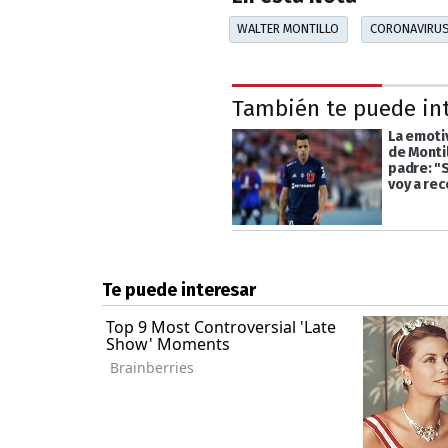
WALTER MONTILLO
CORONAVIRU
También te puede in
La emoti
de Montil
padre: "
voy a rec