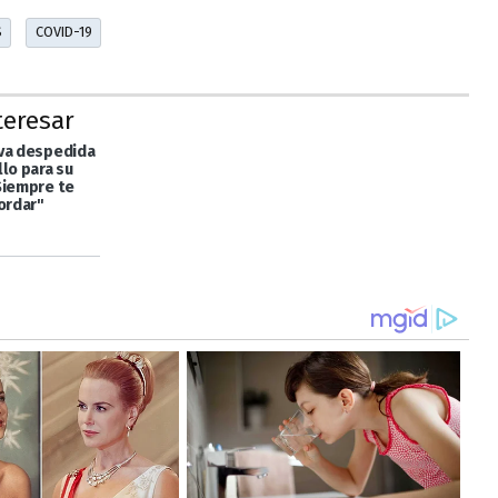
S
COVID-19
teresar
va despedida
lo para su
Siempre te
ordar"