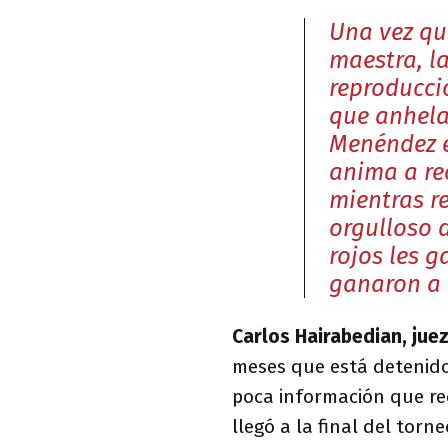
Una vez qu
maestra, l
reproducci
que anhela
Menéndez e
anima a rec
mientras r
orgulloso d
rojos les g
ganaron a l
Carlos Hairabedian, juez
meses que está detenido 
poca información que rec
llegó a la final del tor