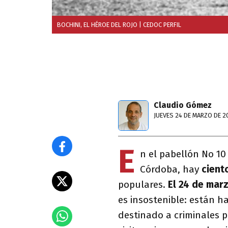
BOCHINI, EL HÉROE DEL ROJO
| CEDOC PERFIL
Claudio Gómez
JUEVES 24 DE MARZO DE 2
E
n el pabellón No 10
Córdoba, hay
cient
populares.
El 24 de mar
es insostenible: están 
destinado a criminales p