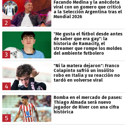
Facundo Medina y la anécdota
viral con un gomero que criticó
a la Selección Argentina tras el
Mundial 2026
2
"Me gusta el fútbol desde antes
de saber que era gay": la
historia de Ramacity, el
streamer que rompe los moldes
del ambiente futbolero
3
"Ni la matera dejaron": Franco
Colapinto sufrió un insólito
robo en Italia y su reacción no
tardó en volverse viral
4
Bomba en el mercado de pases:
Thiago Almada será nuevo
jugador de River con una cifra
histórica
5