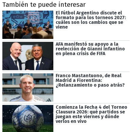
También te puede interesar
El Fútbol Argentino discute el
formato para los torneos 2027:
cuáles son los cambios que se
viene
AFA manifestó su apoyo a la
reelección de Gianni Infantino
en plena crisis de FIFA
Franco Mastantuono, de Real
Madrid a Fiorentina:
¿Relanzamiento o paso atrás?
Comienza la Fecha 4 del Torneo
Clausura 2026: qué partidos se
juegan este viernes y dónde
verlos en vivo