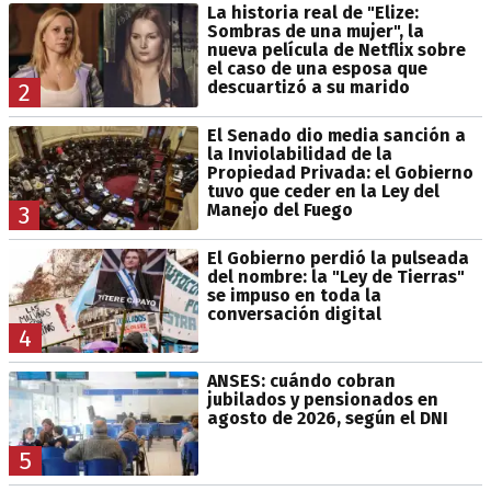
La historia real de "Elize:
Sombras de una mujer", la
nueva película de Netflix sobre
el caso de una esposa que
descuartizó a su marido
2
El Senado dio media sanción a
la Inviolabilidad de la
Propiedad Privada: el Gobierno
tuvo que ceder en la Ley del
Manejo del Fuego
3
El Gobierno perdió la pulseada
del nombre: la "Ley de Tierras"
se impuso en toda la
conversación digital
4
ANSES: cuándo cobran
jubilados y pensionados en
agosto de 2026, según el DNI
5