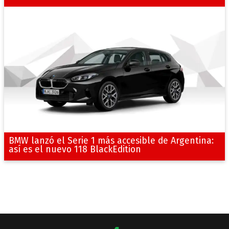
BMW lanzó el Serie 1 más accesible de Argentina:
así es el nuevo 118 BlackEdition