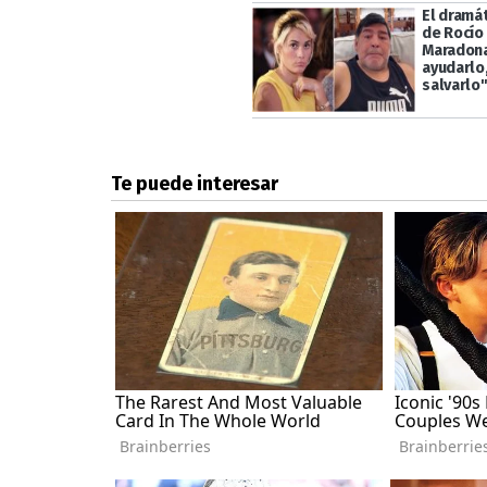
El dramá
de Rocío 
Maradona
ayudarlo
salvarlo