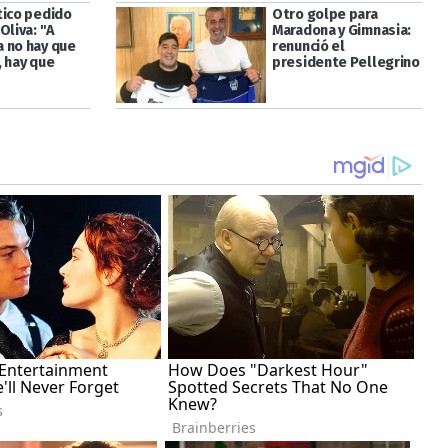
tico pedido
Otro golpe para
Oliva: "A
Maradona y Gimnasia:
 no hay que
renunció el
, hay que
presidente Pellegrino
"