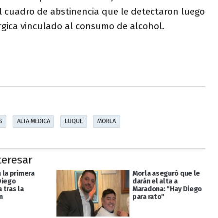
l cuadro de abstinencia que le detectaron luego
rgica vinculado al consumo de alcohol.
S
ALTA MEDICA
LUQUE
MORLA
teresar
 la primera
Morla aseguró que le
Diego
darán el alta a
 tras la
Maradona: "Hay Diego
n
para rato"