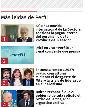
Más leídas de Perfil
Asís: "La movida
internacional de La Doctora
tensiona la pugna interna
del peronismo de la
1
Provincia del Pecado"
¡Mirá en vivo +Perfil!: un
canal con gente que piensa
2
Encuesta rumbo a 2027:
cuatro consultoras
midieron el desgaste de
Milei y la crisis de liderazgo
3
en el peronismo
Quirno reconoció que el
gobierno de Lula solicitó el
retiro del embajador
argentino en Brasil
4