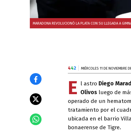
MARADONA REVOLUCIONÓ LA PLATA CON SU LLEGADA A GIMNAS
4
4
2
MIÉRCOLES 11 DE NOVIEMBRE D
E
l astro
Diego Mara
Olivos
luego de más
operado de un hematoma
tratamiento por el cuadr
ubicada en el barrio Vil
bonaerense de Tigre.