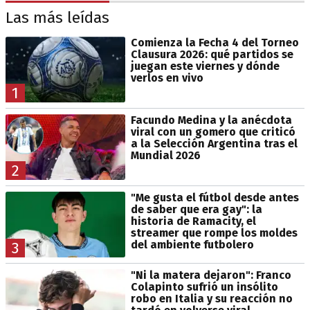
Las más leídas
Comienza la Fecha 4 del Torneo
Clausura 2026: qué partidos se
juegan este viernes y dónde
verlos en vivo
1
Facundo Medina y la anécdota
viral con un gomero que criticó
a la Selección Argentina tras el
Mundial 2026
2
"Me gusta el fútbol desde antes
de saber que era gay": la
historia de Ramacity, el
streamer que rompe los moldes
del ambiente futbolero
3
"Ni la matera dejaron": Franco
Colapinto sufrió un insólito
robo en Italia y su reacción no