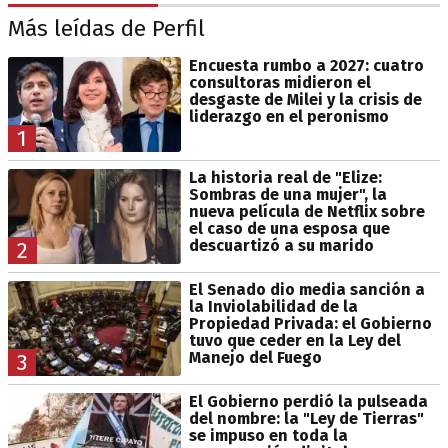
Más leídas de Perfil
Encuesta rumbo a 2027: cuatro
consultoras midieron el
desgaste de Milei y la crisis de
liderazgo en el peronismo
1
La historia real de "Elize:
Sombras de una mujer", la
nueva película de Netflix sobre
el caso de una esposa que
descuartizó a su marido
2
El Senado dio media sanción a
la Inviolabilidad de la
Propiedad Privada: el Gobierno
tuvo que ceder en la Ley del
Manejo del Fuego
3
El Gobierno perdió la pulseada
del nombre: la "Ley de Tierras"
se impuso en toda la