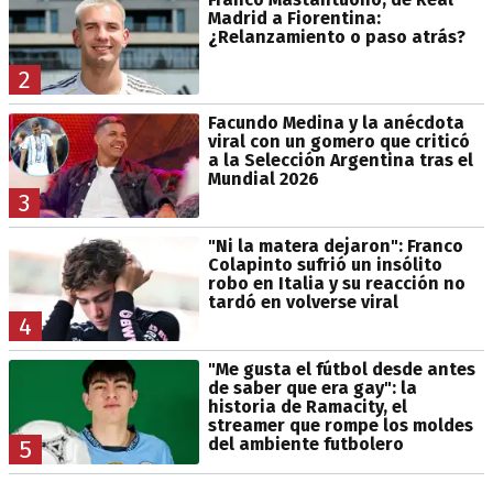
Madrid a Fiorentina:
¿Relanzamiento o paso atrás?
2
Facundo Medina y la anécdota
viral con un gomero que criticó
a la Selección Argentina tras el
Mundial 2026
3
"Ni la matera dejaron": Franco
Colapinto sufrió un insólito
robo en Italia y su reacción no
tardó en volverse viral
4
"Me gusta el fútbol desde antes
de saber que era gay": la
historia de Ramacity, el
streamer que rompe los moldes
del ambiente futbolero
5