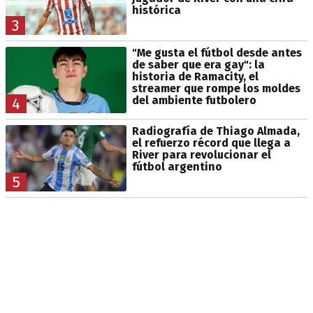
histórica
3
"Me gusta el fútbol desde antes
de saber que era gay": la
historia de Ramacity, el
streamer que rompe los moldes
del ambiente futbolero
4
Radiografía de Thiago Almada,
el refuerzo récord que llega a
River para revolucionar el
fútbol argentino
5