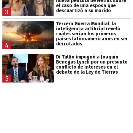
nueva película de Netflix sobre
el caso de una esposa que
descuartizó a su marido
3
Tercera Guerra Mundial: la
inteligencia artificial reveló
cuáles serían los primeros
países latinoamericanos en ser
derrotados
4
Di Tullio impugnó a Joaquín
Benegas Lynch por un presunto
conflicto de intereses en el
debate de la Ley de Tierras
5