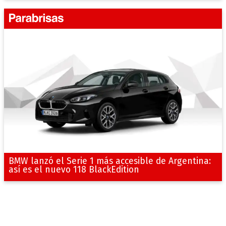
BMW lanzó el Serie 1 más accesible de Argentina:
así es el nuevo 118 BlackEdition