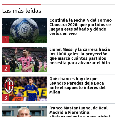
Las más leídas
Continúa la Fecha 4 del Torneo
Clausura 2026: qué partidos se
juegan este sábado y dónde
verlos en vivo
1
Lionel Messi y la carrera hacia
los 1000 goles: la proyección
que marca cuántos partidos
necesita para alcanzar el hito
2
Qué chances hay de que
Leandro Paredes deje Boca
ante el supuesto interés del
Milan
3
Franco Mastantuono, de Real
Madrid a Fiorentina:
¿Relanzamiento o paso atrás?