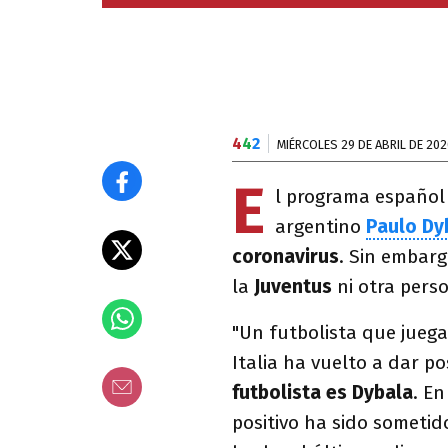
4
4
2
MIÉRCOLES 29 DE ABRIL DE 202
E
l programa españo
argentino
Paulo Dy
coronavirus
. Sin embarg
la
Juventus
ni otra pers
"Un futbolista que jueg
Italia ha vuelto a dar pos
futbolista es Dybala
. En
positivo ha sido sometido