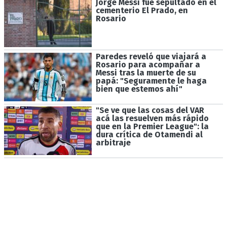
Jorge Messi fue sepultado en el
cementerio El Prado, en
Rosario
Paredes reveló que viajará a
Rosario para acompañar a
Messi tras la muerte de su
papá: "Seguramente le haga
bien que estemos ahí"
"Se ve que las cosas del VAR
acá las resuelven más rápido
que en la Premier League": la
dura crítica de Otamendi al
arbitraje