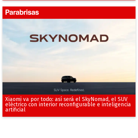
Xiaomi va por todo: así será el SkyNomad, el SUV
eléctrico con interior reconfigurable e inteligencia
artificial