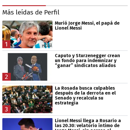
Más leídas de Perfil
Murió Jorge Messi, el papá de
Lionel Messi
1
Caputo y Sturzenegger crean
un fondo para indemnizar y
“ganar” sindicatos aliados
2
La Rosada busca culpables
después de la derrota en el
Senado y recalcula su
estrategia
3
Lionel Messi llega a Rosario a
las 20.30: velatorio íntimo de