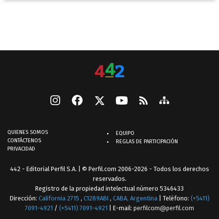
QUIENES SOMOS
EQUIPO
CONTÁCTENOS
REGLAS DE PARTICIPACIÓN
PRIVACIDAD
442 - Editorial Perfil S.A.
| © Perfil.com 2006-2026 - Todos los derechos
reservados.
Registro de la propiedad intelectual número 5346433
Dirección:
California 2715
,
C1289ABI
,
CABA, Argentina
| Teléfono:
(+5411)
7091-4921
/
(+5411) 7091-4921
| E-mail:
perfilcom@perfil.com