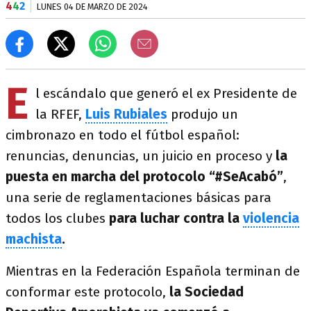
4
4
2
LUNES 04 DE MARZO DE 2024
E
l escándalo que generó el ex Presidente de
la RFEF,
Luis Rubiales
produjo un
cimbronazo en todo el fútbol español:
renuncias, denuncias, un juicio en proceso y
la
puesta en marcha del protocolo “#SeAcabó”
,
una serie de reglamentaciones básicas para
todos los clubes
para luchar contra la
violencia
machista
.
Mientras en la Federación Española terminan de
conformar este protocolo,
la Sociedad