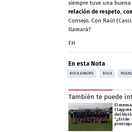
siempre tuve una buena 
relación de respeto
,
co
Consejo. Con Raúl (Casci
llamará?
FH
En esta Nota
BOCA JUNIORS
BOCA
RIQUE
También te puede in
El mensa
Claypole
del histó
"¿Están
preocup