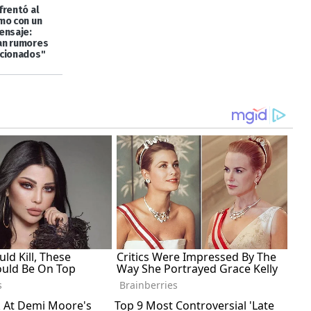
frentó al
mo con un
ensaje:
an rumores
cionados"