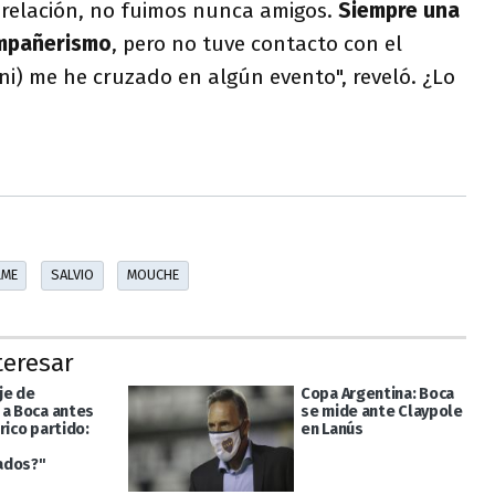
relación, no fuimos nunca amigos.
Siempre una
mpañerismo
, pero no tuve contacto con el
ni) me he cruzado en algún evento", reveló. ¿Lo
LME
SALVIO
MOUCHE
teresar
je de
Copa Argentina: Boca
 a Boca antes
se mide ante Claypole
rico partido:
en Lanús
ados?"