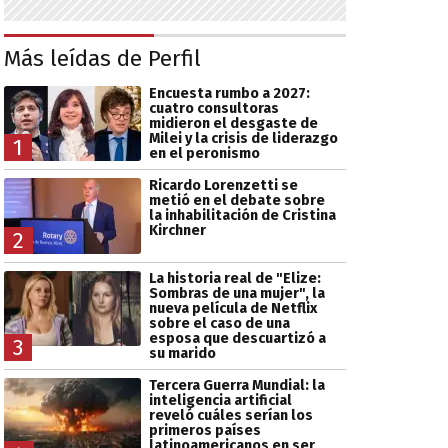
Más leídas de Perfil
Encuesta rumbo a 2027:
cuatro consultoras
midieron el desgaste de
Milei y la crisis de liderazgo
1
en el peronismo
Ricardo Lorenzetti se
metió en el debate sobre
la inhabilitación de Cristina
Kirchner
2
La historia real de "Elize:
Sombras de una mujer", la
nueva película de Netflix
sobre el caso de una
esposa que descuartizó a
3
su marido
Tercera Guerra Mundial: la
inteligencia artificial
reveló cuáles serían los
primeros países
latinoamericanos en ser