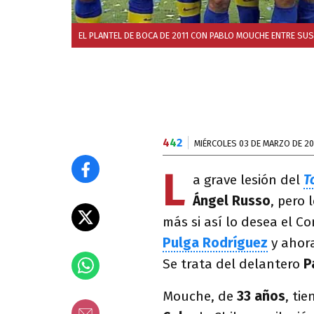
EL PLANTEL DE BOCA DE 2011 CON PABLO MOUCHE ENTRE SUS
4
4
2
MIÉRCOLES 03 DE MARZO DE 20
L
a grave lesión del
T
Ángel Russo
, pero 
más si así lo desea el C
Pulga Rodríguez
y ahora
Se trata del delantero
P
Mouche, de
33 años
, ti