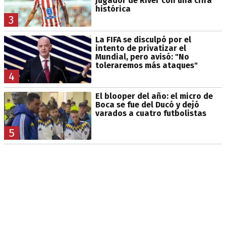
jugador de River con una cifra
histórica
3
La FIFA se disculpó por el
intento de privatizar el
Mundial, pero avisó: "No
toleraremos más ataques"
4
El blooper del año: el micro de
Boca se fue del Ducó y dejó
varados a cuatro futbolistas
5