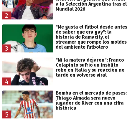
a la Selección Argentina tras el
Mundial 2026
2
"Me gusta el fútbol desde antes
de saber que era gay": la
historia de Ramacity, el
streamer que rompe los moldes
del ambiente futbolero
3
"Ni la matera dejaron": Franco
Colapinto sufrió un insólito
robo en Italia y su reacción no
tardó en volverse viral
4
Bomba en el mercado de pases:
Thiago Almada será nuevo
jugador de River con una cifra
histórica
5