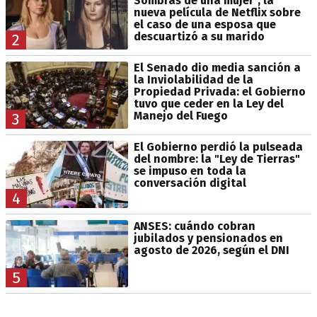
Sombras de una mujer", la
nueva película de Netflix sobre
el caso de una esposa que
descuartizó a su marido
2
El Senado dio media sanción a
la Inviolabilidad de la
Propiedad Privada: el Gobierno
tuvo que ceder en la Ley del
Manejo del Fuego
3
El Gobierno perdió la pulseada
del nombre: la "Ley de Tierras"
se impuso en toda la
conversación digital
4
ANSES: cuándo cobran
jubilados y pensionados en
agosto de 2026, según el DNI
5