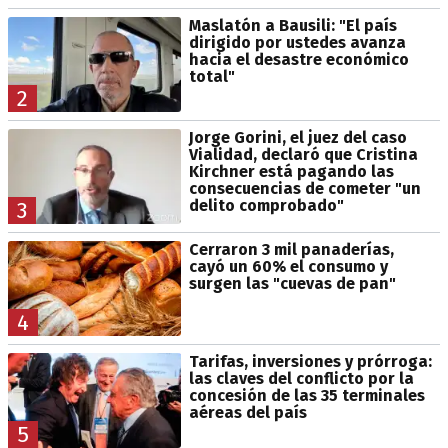
Maslatón a Bausili: "El país
dirigido por ustedes avanza
hacia el desastre económico
total"
2
Jorge Gorini, el juez del caso
Vialidad, declaró que Cristina
Kirchner está pagando las
consecuencias de cometer "un
delito comprobado"
3
Cerraron 3 mil panaderías,
cayó un 60% el consumo y
surgen las "cuevas de pan"
4
Tarifas, inversiones y prórroga:
las claves del conflicto por la
concesión de las 35 terminales
aéreas del país
5