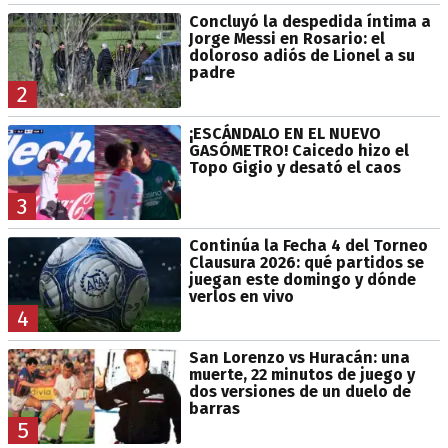
Concluyó la despedida íntima a
Jorge Messi en Rosario: el
doloroso adiós de Lionel a su
padre
2
¡ESCÁNDALO EN EL NUEVO
GASÓMETRO! Caicedo hizo el
Topo Gigio y desató el caos
3
Continúa la Fecha 4 del Torneo
Clausura 2026: qué partidos se
juegan este domingo y dónde
verlos en vivo
4
San Lorenzo vs Huracán: una
muerte, 22 minutos de juego y
dos versiones de un duelo de
barras
5