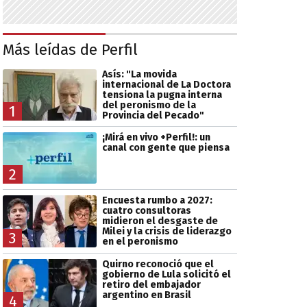
Más leídas de Perfil
Asís: "La movida
internacional de La Doctora
tensiona la pugna interna
del peronismo de la
1
Provincia del Pecado"
¡Mirá en vivo +Perfil!: un
canal con gente que piensa
2
Encuesta rumbo a 2027:
cuatro consultoras
midieron el desgaste de
Milei y la crisis de liderazgo
3
en el peronismo
Quirno reconoció que el
gobierno de Lula solicitó el
retiro del embajador
argentino en Brasil
4