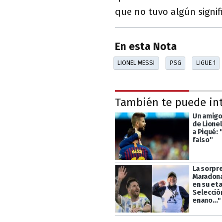
que no tuvo algún signi
En esta Nota
LIONEL MESSI
PSG
LIGUE 1
También te puede in
Un amigo 
de Lione
a Piqué: 
falso"
La sorpre
Maradona
en su eta
Selecció
enano..."