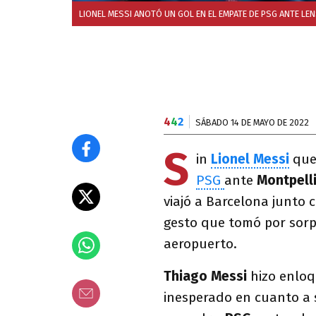
LIONEL MESSI ANOTÓ UN GOL EN EL EMPATE DE PSG ANTE LE
4
4
2
SÁBADO 14 DE MAYO DE 2022
S
in
Lionel Messi
que 
PSG
ante
Montpelli
viajó a Barcelona junto c
gesto que tomó por sorpr
aeropuerto.
Thiago Messi
hizo enloq
inesperado en cuanto a s