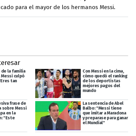
ficado para el mayor de los hermanos Messi.
teresar
de la familia
Con Messi en la cima,
l Messi culpó
cómo quedó el ranking
"Eres tan
de los deportistas
mejores pagos del
mundo
siva frase de
La sentencia de Abel
 sobre Messi
Balbo: "Messi tiene
pa en la
que imitar a Maradona
n: "Este
y preparase para ganar
el Mundial"