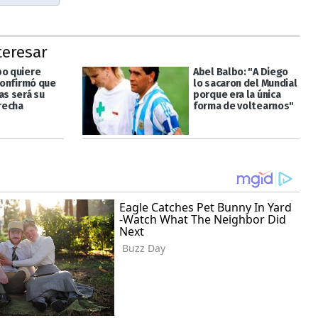
teresar
bo quiere
Abel Balbo: "A Diego
 confirmó que
lo sacaron del Mundial
as será su
porque era la única
recha
forma de voltearnos"