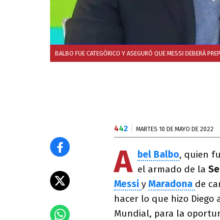
BALBO FUE CATEGÓRICO Y ASEGURÓ QUE MESSI DEBERÁ PREP
4
4
2
MARTES 10 DE MAYO DE 2022
A
bel Balbo
, quien f
el armado de la
Se
Messi
y
Maradona
de ca
hacer lo que hizo Diego 
Mundial, para la oportu