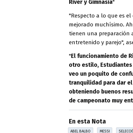
River y Gimnasia
"
"Respecto a lo que es el
mejorado muchísimo. Aho
tienen una preparación a
entretenido y parejo", as
"
El funcionamiento de R
otro estilo, Estudiante
veo un poquito de confu
tranquilidad para dar e
obteniendo buenos resul
de campeonato muy ent
En esta Nota
ABEL BALBO
MESSI
SELECCI