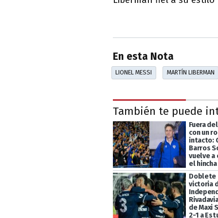
En esta Nota
LIONEL MESSI
MARTÍN LIBERMAN
También te puede in
Fuera de
con un r
intacto:
Barros S
vuelve a
el hincha
Doblete 
victoria 
Indepen
Rivadavia
de Maxi 
2-1 a Es