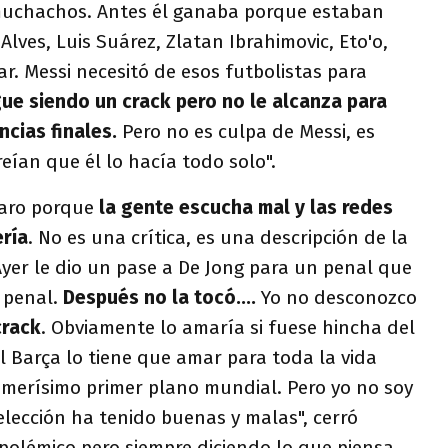
uchachos. Antes él ganaba porque estaban
 Alves, Luis Suárez, Zlatan Ibrahimovic, Eto'o,
. Messi necesitó de esos futbolistas para
ue siendo un crack pero no le alcanza para
ncias finales.
Pero no es culpa de Messi, es
eían que él lo hacía todo solo".
claro porque
la gente escucha mal y las redes
ría
. No es una crítica, es una descripción de la
Ayer le dio un pase a De Jong para un penal que
 penal.
Después no la tocó....
Yo no desconozco
crack
. Obviamente lo amaría si fuese hincha del
 Barça lo tiene que amar para toda la vida
imerísimo primer plano mundial. Pero yo no soy
elección ha tenido buenas y malas", cerró
o polémico pero siempre diciendo lo que piensa.