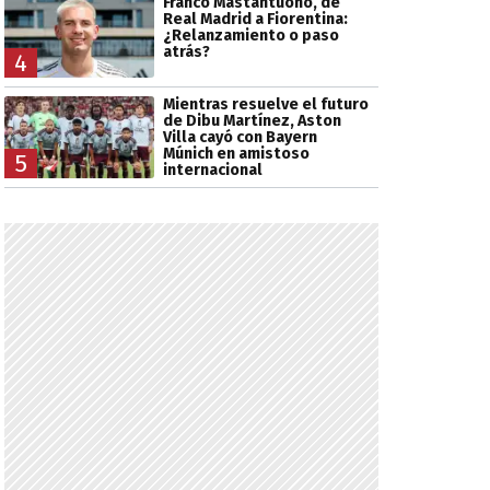
Franco Mastantuono, de
Real Madrid a Fiorentina:
¿Relanzamiento o paso
atrás?
4
Mientras resuelve el futuro
de Dibu Martínez, Aston
Villa cayó con Bayern
Múnich en amistoso
5
internacional