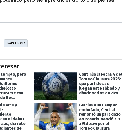
BARCELONA
teresar
l templo, pero
Continúa la Fecha 4 del
omance
Torneo Clausura 2026:
 Guillermo
qué partidos se
chelotto
juegan este sábado y
 cruzarse con
dónde verlos en vivo
 de Boca
de Arce y
Gracias a un Campaz
de
enchufado, Central
diente
remontó un partidazo
: en el debut
en Rosario: venció 2-1
Salas, derrotó
a Aldosivi por el
tudiantes de
Torneo Clausura