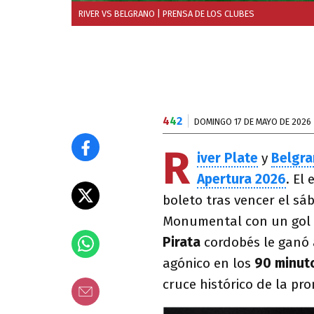
RIVER VS BELGRANO
| PRENSA DE LOS CLUBES
4
4
2
DOMINGO 17 DE MAYO DE 2026
R
iver Plate
y
Belgra
Apertura 2026
. El
boleto tras vencer el sá
Monumental con un gol
Pirata
cordobés le ganó
agónico en los
90 minut
cruce histórico de la pr