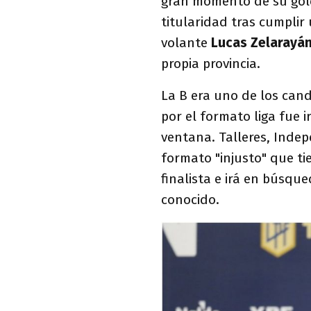
gran momento de su go
titularidad tras cumplir
volante
Lucas Zelarayá
propia provincia.
La B era uno de los can
por el formato liga fue i
ventana. Talleres, Indep
formato "injusto" que tie
finalista e irá en búsque
conocido.