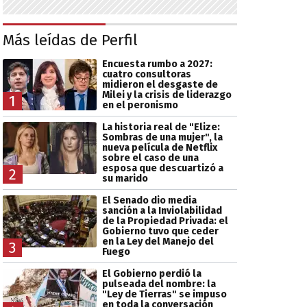
Más leídas de Perfil
Encuesta rumbo a 2027:
cuatro consultoras
midieron el desgaste de
Milei y la crisis de liderazgo
1
en el peronismo
La historia real de "Elize:
Sombras de una mujer", la
nueva película de Netflix
sobre el caso de una
esposa que descuartizó a
2
su marido
El Senado dio media
sanción a la Inviolabilidad
de la Propiedad Privada: el
Gobierno tuvo que ceder
en la Ley del Manejo del
3
Fuego
El Gobierno perdió la
pulseada del nombre: la
"Ley de Tierras" se impuso
en toda la conversación