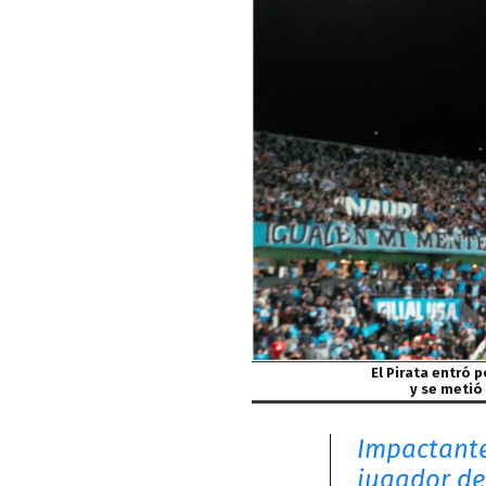
El Pirata entró 
y se metió 
Impactante
jugador de