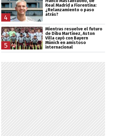
Franco Mastantuono, de
Real Madrid a Fiorentina:
¿Relanzamiento o paso
atrás?
4
Mientras resuelve el futuro
de Dibu Martínez, Aston
Villa cayó con Bayern
Múnich en amistoso
5
internacional