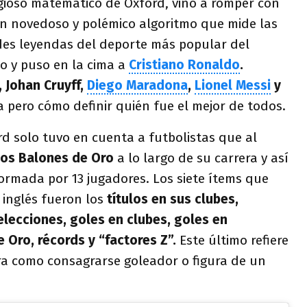
gioso matemático de Oxford, vino a romper con
un novedoso y polémico algoritmo que mide las
ndes leyendas del deporte más popular del
o y puso en la cima a
Cristiano Ronaldo
.
, Johan Cruyff,
Diego Maradona
,
Lionel Messi
y
 pero cómo definir quién fue el mejor de todos.
d solo tuvo en cuenta a futbolistas que al
os Balones de Oro
a lo largo de su carrera y así
formada por 13 jugadores. Los siete ítems que
 inglés fueron los
títulos en sus clubes,
lecciones, goles en clubes, goles en
e Oro, récords y “factores Z”.
Este último refiere
era como consagrarse goleador o figura de un