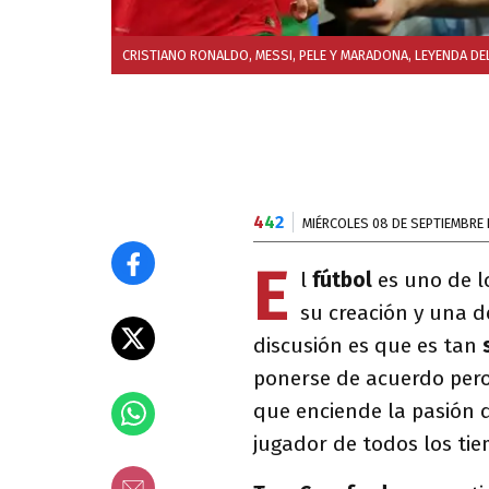
CRISTIANO RONALDO, MESSI, PELE Y MARADONA, LEYENDA D
4
4
2
MIÉRCOLES 08 DE SEPTIEMBRE 
E
l
fútbol
es uno de l
su creación y una de
discusión es que es tan
ponerse de acuerdo pero
que enciende la pasión d
jugador de todos los tie