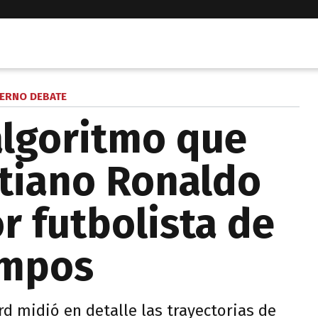
ERNO DEBATE
algoritmo que
stiano Ronaldo
r futbolista de
empos
d midió en detalle las trayectorias de