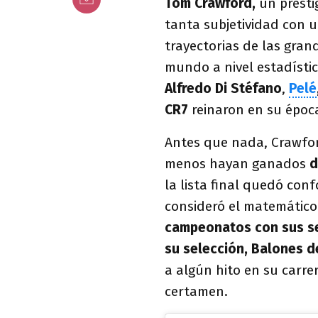
Tom Crawford,
un presti
tanta subjetividad con 
trayectorias de las gra
mundo a nivel estadístic
Alfredo Di Stéfano
,
Pelé
CR7
reinaron en su época
Antes que nada, Crawfor
menos hayan ganados
d
la lista final quedó con
consideró el matemático
campeonatos con sus se
su selección, Balones d
a algún hito en su carr
certamen.