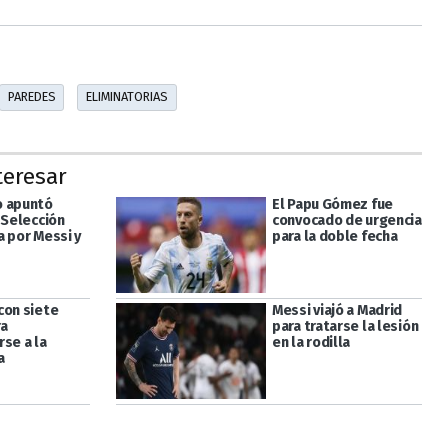
PAREDES
ELIMINATORIAS
teresar
o apuntó
El Papu Gómez fue
 Selección
convocado de urgencia
a por Messi y
para la doble fecha
con siete
Messi viajó a Madrid
ra
para tratarse la lesión
rse a la
en la rodilla
a