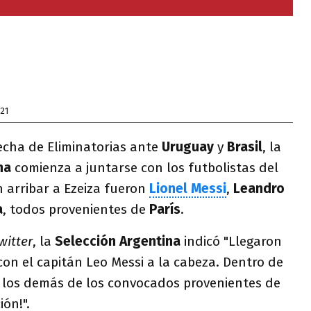
21
fecha de Eliminatorias ante
Uruguay
y
Brasil
, la
na
comienza a juntarse con los futbolistas del
n arribar a Ezeiza fueron
Lionel Messi
,
Leandro
a
, todos provenientes de
París
.
witter
, la
Selección Argentina
indicó "Llegaron
 con el capitán Leo Messi a la cabeza. Dentro de
 los demás de los convocados provenientes de
ón!".