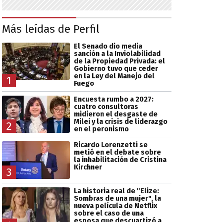
Más leídas de Perfil
El Senado dio media
sanción a la Inviolabilidad
de la Propiedad Privada: el
Gobierno tuvo que ceder
en la Ley del Manejo del
1
Fuego
Encuesta rumbo a 2027:
cuatro consultoras
midieron el desgaste de
Milei y la crisis de liderazgo
2
en el peronismo
Ricardo Lorenzetti se
metió en el debate sobre
la inhabilitación de Cristina
Kirchner
3
La historia real de "Elize:
Sombras de una mujer", la
nueva película de Netflix
sobre el caso de una
esposa que descuartizó a