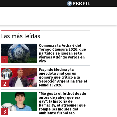
Las más leídas
Comienza la Fecha 4 del
Torneo Clausura 2026: qué
partidos se juegan este
viernes y dónde verlos en
1
vivo
Facundo Medina y la
anécdota viral con un
gomero que criticó a la
Selección Argentina tras el
2
Mundial 2026
"Me gusta el fútbol desde
antes de saber que era
gay": la historia de
Ramacity, el streamer que
rompe los moldes del
3
ambiente futbolero