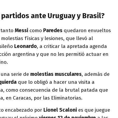
 partidos ante Uruguay y Brasil?
, tanto
Messi
como
Paredes
quedaron envueltos
olestias físicas y lesiones, que llevó al
asileño
Leonardo
, a criticar la apretada agenda
cción argentina y que no les permitió actuar en
ino.
 una serie de
molestias musculares
, además de
quierda
que lo obligó a hacer una visita a
a, como consecuencia de la brutal patada que
a, en Caracas, por las Eliminatorias.
ico encabezado por
Lionel Scaloni
es que juegue
uguay el próximo
viernes 12 de noviembre
a las