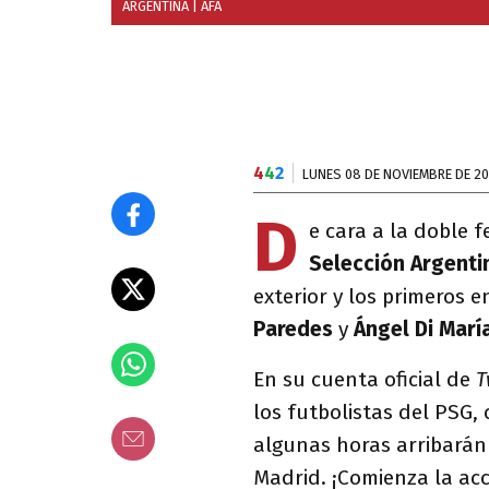
ARGENTINA
| AFA
4
4
2
LUNES 08 DE NOVIEMBRE DE 20
D
e cara a la doble 
Selección Argenti
exterior y los primeros e
Paredes
y
Ángel Di Marí
En su cuenta oficial de
T
los futbolistas del PSG,
algunas horas arribarán
Madrid. ¡Comienza la acci