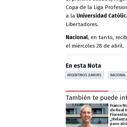
Copa de la Liga Profesion
a la
Universidad Católic
Libertadores.
Nacional
, en tanto, reci
el miércoles 28 de abril.
En esta Nota
ARGENTINOS JUNIORS
NACIONAL
También te puede in
Franco M
de Real 
Fiorentin
¿Relanza
paso atr