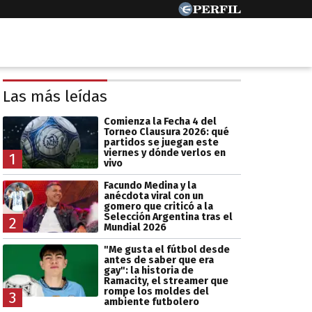
Las más leídas
Comienza la Fecha 4 del
Torneo Clausura 2026: qué
partidos se juegan este
viernes y dónde verlos en
1
vivo
Facundo Medina y la
anécdota viral con un
gomero que criticó a la
Selección Argentina tras el
2
Mundial 2026
"Me gusta el fútbol desde
antes de saber que era
gay": la historia de
Ramacity, el streamer que
rompe los moldes del
3
ambiente futbolero