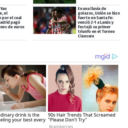
 Yan
En una lluvia de
, el
golazos, Unión se hizo
 por el cual
fuerte en Santa Fe:
Madrid pagó
venció 2-1 a Lanús y
ones de euros
festejó su primer
triunfo en el Torneo
Clausura