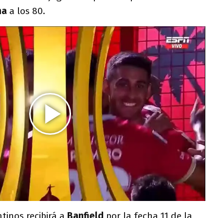
na
a los 80.
tinos recibirá a
Banfield
por la fecha 11 de la