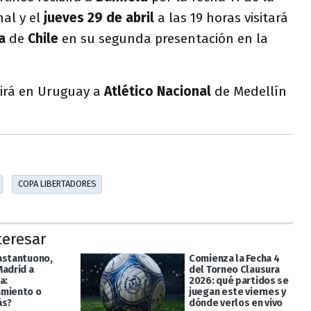
al y el
jueves 29 de abril
a las 19 horas visitará
a
de
Chile
en su segunda presentación en la
birá en Uruguay a
Atlético Nacional
de Medellín
COPA LIBERTADORES
teresar
astantuono,
Comienza la Fecha 4
Madrid a
del Torneo Clausura
a:
2026: qué partidos se
miento o
juegan este viernes y
ás?
dónde verlos en vivo