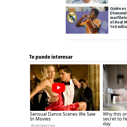
Quién es
Diomande
marfileño
el Real 
140 mill