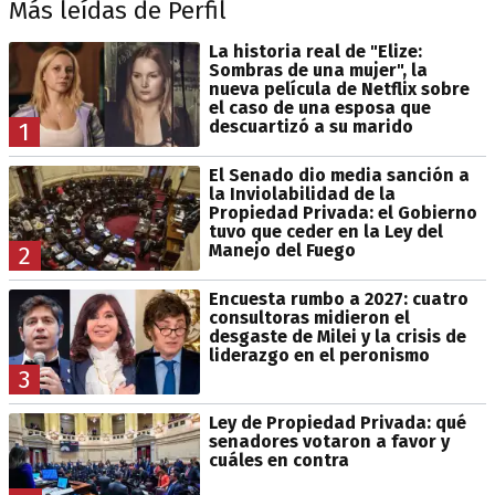
Más leídas de Perfil
La historia real de "Elize:
Sombras de una mujer", la
nueva película de Netflix sobre
el caso de una esposa que
descuartizó a su marido
1
El Senado dio media sanción a
la Inviolabilidad de la
Propiedad Privada: el Gobierno
tuvo que ceder en la Ley del
Manejo del Fuego
2
Encuesta rumbo a 2027: cuatro
consultoras midieron el
desgaste de Milei y la crisis de
liderazgo en el peronismo
3
Ley de Propiedad Privada: qué
senadores votaron a favor y
cuáles en contra