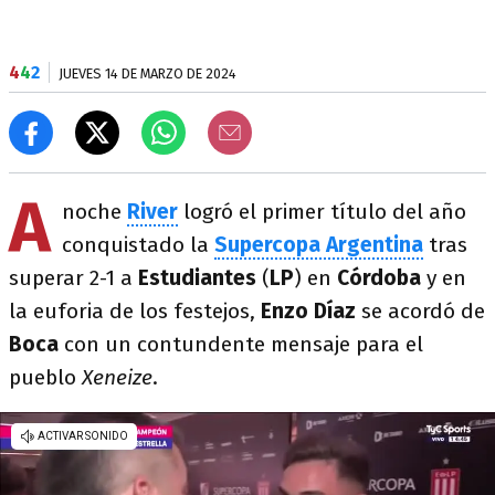
4
4
2
JUEVES 14 DE MARZO DE 2024
A
noche
River
logró el primer título del año
conquistado la
Supercopa Argentina
tras
superar 2-1 a
Estudiantes
(
LP
) en
Córdoba
y en
la euforia de los festejos,
Enzo Díaz
se acordó de
Boca
con un contundente mensaje para el
pueblo
Xeneize
.